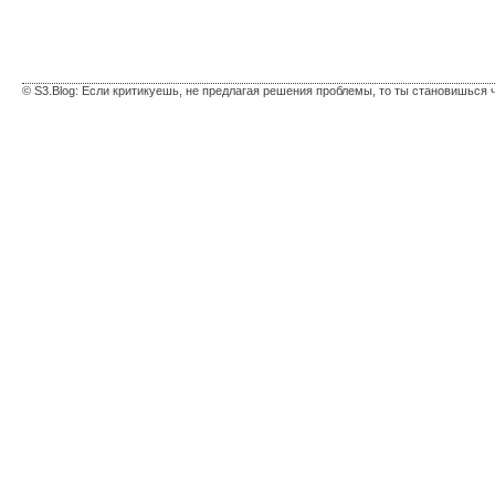
© S3.Blog: Если критикуешь, не предлагая решения проблемы, то ты становишься 