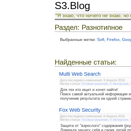
S3.Blog
"Я знаю, что ничего не знаю, но
Раздел: Разнотипное
Выбранные метки:
Soft
,
Firefox
,
Goo
Найденные статьи:
Multi Web Search
Дата последнего изменения: 8 Апреля 2016
Метки статьи:
Готовые решения
,
© Авторское
,
Для тех кто ищет и хочет найти!
Поиск самой актуальной информации и
получение результата на одной страни
Fox Web Security
Дата последнего изменения: 6 Апреля 2016
Метки статьи:
Готовые решения
,
© Авторское
,
Защита от "взрослого" содержания (род
Доверьте защиту себя и своих детей 