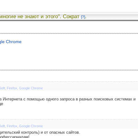
 многие не знают и этого". Сократ
.
[?]
gle Chrome
Soft
,
Firefox
,
Google Chrome
з Интернета с помощью одного запроса в разных поисковых системах и
це
Soft
,
Firefox
,
Google Chrome
ительский контроль) и от опасных сайтов.
профессионалам!