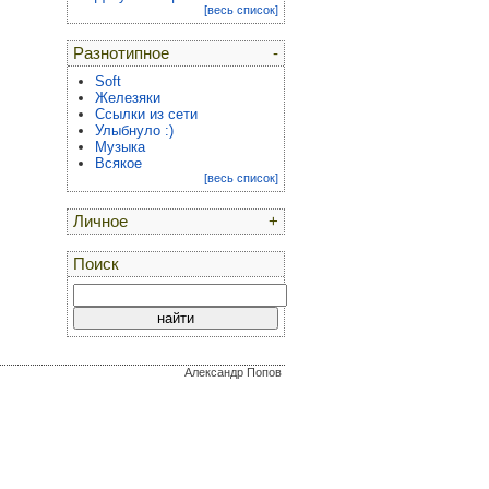
[весь список]
Разнотипное
-
Soft
Железяки
Ссылки из сети
Улыбнуло :)
Музыка
Всякое
[весь список]
Личное
+
Поиск
Александр Попов