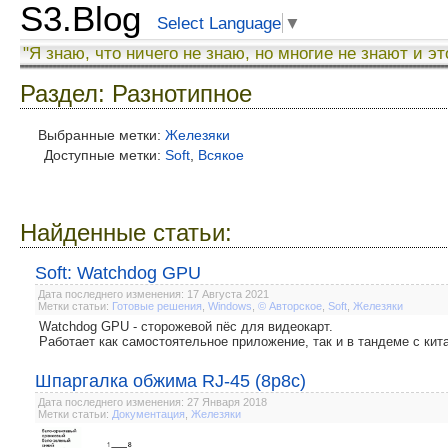
S3.Blog
Select Language
▼
"Я знаю, что ничего не знаю, но многие не знают и эт
Раздел: Разнотипное
Выбранные метки:
Железяки
Доступные метки:
Soft
,
Всякое
Найденные статьи:
Soft: Watchdog GPU
Дата последнего изменения: 17 Августа 2021
Метки статьи:
Готовые решения
,
Windows
,
© Авторское
,
Soft
,
Железяки
Watchdog GPU - сторожевой пёс для видеокарт.
Работает как самостоятельное приложение, так и в тандеме с ки
Шпаргалка обжима RJ-45 (8p8c)
Дата последнего изменения: 27 Января 2018
Метки статьи:
Документация
,
Железяки