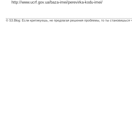
http://www.ucrf.gov.ua/baza-imei/perevirka-kodu-imei/
© S3.Blog: Если критикуешь, не предлагая решения проблемы, то ты становишься 