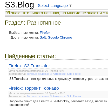
S3.Blog
Select Language
▼
"Я знаю, что ничего не знаю, но многие не знают и эт
Раздел: Разнотипное
Выбранные метки:
Firefox
Доступные метки:
Soft
,
Google Chrome
Найденные статьи:
Firefox: S3.Translator
Дата последнего изменения: 29 Ноября 2021
Метки статьи:
Готовые решения
,
© Авторское
,
Soft
,
Firefox
S3.Translator - это дополнение к браузеру, которое упростит вам
Firefox: Торрент Торнадо
Дата последнего изменения: 16 Декабря 2018
Метки статьи:
Готовые решения
,
© Авторское
,
Soft
,
Firefox
Торрент-клиент для Firefox и SeaMonkey, работает везде, написан
обеспечения!