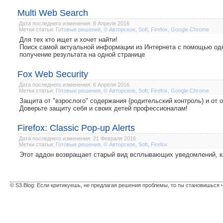
Multi Web Search
Дата последнего изменения: 8 Апреля 2016
Метки статьи:
Готовые решения
,
© Авторское
,
Soft
,
Firefox
,
Google Chrome
Для тех кто ищет и хочет найти!
Поиск самой актуальной информации из Интернета с помощью одн
получение результата на одной странице
Fox Web Security
Дата последнего изменения: 6 Апреля 2016
Метки статьи:
Готовые решения
,
© Авторское
,
Soft
,
Firefox
,
Google Chrome
Защита от "взрослого" содержания (родительский контроль) и от 
Доверьте защиту себя и своих детей профессионалам!
Firefox: Classic Pop-up Alerts
Дата последнего изменения: 21 Февраля 2016
Метки статьи:
Готовые решения
,
© Авторское
,
Soft
,
Firefox
Этот аддон возвращает старый вид всплывающих уведомлений, как 
© S3.Blog: Если критикуешь, не предлагая решения проблемы, то ты становишься 