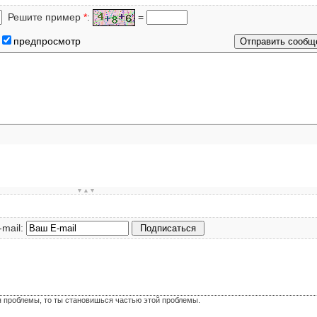
Решите пример
*
:
=
предпросмотр
▼▲▼
-mail:
я проблемы, то ты становишься частью этой проблемы.