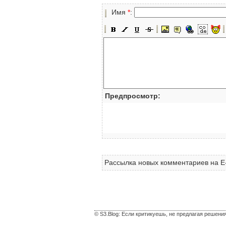
Имя
*
:
Предпросмотр:
Рассылка новых комментариев на E
© S3.Blog: Если критикуешь, не предлагая решени