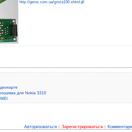
http://geros.com.ua/groza100.shtml
деокарте
ошивка для Nokia 3310
IMEI
Авторизоваться
::
Зарегистрироваться
::
Комментари