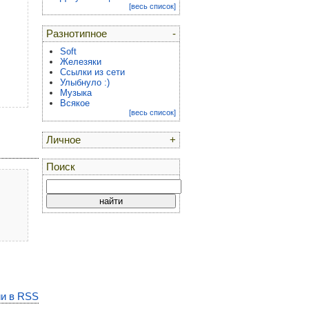
[весь список]
Разнотипное
-
Soft
Железяки
Ссылки из сети
Улыбнуло :)
Музыка
Всякое
[весь список]
Личное
+
Поиск
и в RSS