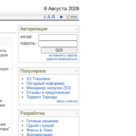
8 Августа 2026
A
►
A
A
Авторизация
-
email:
пароль:
дела
орое
вспомнить пароль
зарегистрироваться
ающее
Популярное
-
S3.Translator
Погодный информер
Менеджер загрузок (S3)
Отзывы и предложения
Торрент Торнадо
те
[весь список]
ия.
Разработка
-
Готовые решения
ния
Одной строкой
пара"
Фиксы & Хаки
.
Документация