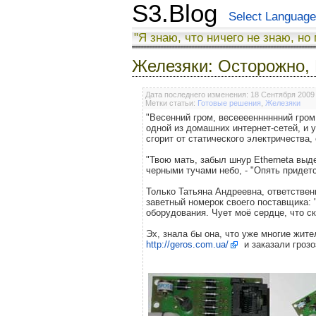
S3.Blog
Select Language
"Я знаю, что ничего не знаю, но
Железяки: Осторожно, 
Дата последнего изменения: 18 Сентября 2009
Метки статьи:
Готовые решения
,
Железяки
"Весенний гром, весеееенннннний гром
одной из домашних интернет-сетей, и 
сгорит от статического электричества,
"Твою мать, забыл шнур Etherneta выд
черными тучами небо, - "Опять придетс
Только Татьяна Андреевна, ответстве
заветный номерок своего поставщика: 
оборудования. Чует моё сердце, что ск
Эх, знала бы она, что уже многие жите
http://geros.com.ua/
и заказали гроз