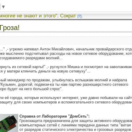
▼
 многие не знают и этого". Сократ
.
[?]
Гроза!
..." ,- угрюмо напевал Антон Михайлович, начальник провайдерского от
уже мысленно подсчитывал расходы на новое сетевое оборудование, кот
 создаваемого разрядами молний...
ернуть из сетевой карты!" ,- ругнулся Мишка и посмотрел на заволакив
я у матери клянчить деньги на новую сетевуху"...
нный менеджер по продажам, улыбнулась вспышкам молний и набрала
"Кузьмич, дорогой, подвези-ка ты нам партию разношерстного сетевого
оро будет на него большой спрос".
ли её города, которые используют интернет, уже давно побывали на сай
озащиту для своих компьютеров и вспомогательного сетевого оборудован
Справка от Лаборатории "ДомСеть":
Грозозащита предназначена для защиты активного оборудова
компьютерных сетей с линиями передачи данных типа "витая 
от разрядов статического электричества и грозовых разрядов