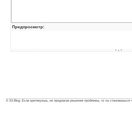
Предпросмотр:
▼▲▼
© S3.Blog: Если критикуешь, не предлагая решения проблемы, то ты становишься 