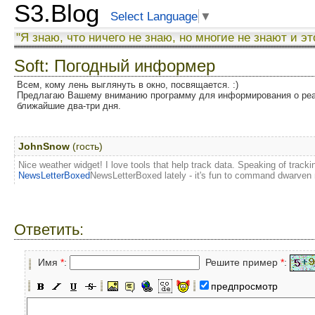
S3.Blog
Select Language
▼
"Я знаю, что ничего не знаю, но многие не знают и эт
Soft: Погодный информер
Всем, кому лень выглянуть в окно, посвящается. :)
Предлагаю Вашему вниманию программу для информирования о реал
ближайшие два-три дня.
JohnSnow
(гость)
Nice weather widget! I love tools that help track data. Speaking of tracki
NewsLetterBoxed
NewsLetterBoxed lately - it's fun to command dwarven 
Ответить:
Имя
*
:
Решите пример
*
:
предпросмотр