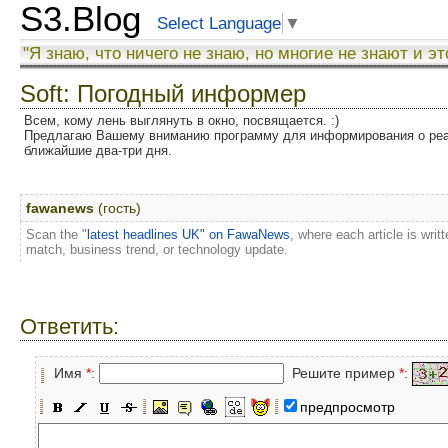
S3.Blog
Select Language
▼
"Я знаю, что ничего не знаю, но многие не знают и эт
Soft: Погодный информер
Всем, кому лень выглянуть в окно, посвящается. :)
Предлагаю Вашему вниманию программу для информирования о реал
ближайшие два-три дня.
fawanews
(гость)
Scan the "
latest headlines UK" on FawaNews
, where each article is writ
match, business trend, or technology update.
Ответить:
Имя
*
:
Решите пример
*
:
предпросмотр