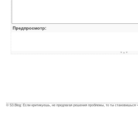
Предпросмотр:
▼▲▼
© S3.Blog: Если критикуешь, не предлагая решения проблемы, то ты становишься 