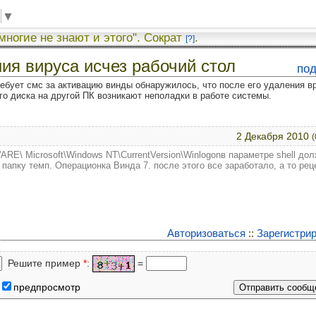
▼
 многие не знают и этого". Сократ
.
[?]
ия вируса исчез рабочий стол
по
ребует смс за активацию винды обнаружилось, что после его удаления 
го диска на другой ПК возникают неполадки в работе системы.
2 Декабря 2010
(
 Microsoft\Windows NT\CurrentVersion\Winlogonв параметре shell до
 папку темп. Операционка Винда 7. после этого все заработало, а то рец
Авторизоваться
::
Зарегистри
Решите пример
*
:
=
предпросмотр