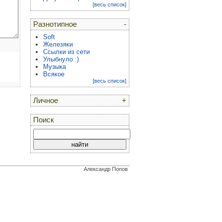
[весь список]
Разнотипное
-
Soft
Железяки
Ссылки из сети
Улыбнуло :)
Музыка
Всякое
[весь список]
Личное
+
Поиск
Александр Попов