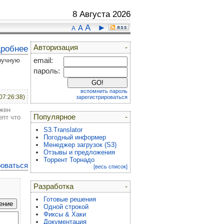
8 Августа 2026
A
►
A
A
Авторизация
-
дробнее
вручную
email:
пароль:
вспомнить пароль
07:26:38)
зарегистрироваться
лжен
Популярное
-
епт что
S3.Translator
Погодный информер
Менеджер загрузок (S3)
Отзывы и предложения
Торрент Торнадо
роваться
[весь список]
Разработка
-
Готовые решения
Одной строкой
Фиксы & Хаки
Документация