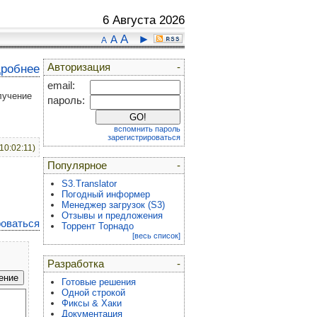
6 Августа 2026
A
►
A
A
Авторизация
-
дробнее
email:
лучение
пароль:
вспомнить пароль
зарегистрироваться
(10:02:11)
Популярное
-
S3.Translator
Погодный информер
Менеджер загрузок (S3)
Отзывы и предложения
роваться
Торрент Торнадо
[весь список]
Разработка
-
Готовые решения
Одной строкой
Фиксы & Хаки
Документация