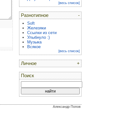
[весь список]
Разнотипное
-
Soft
Железяки
Ссылки из сети
Улыбнуло :)
Музыка
Всякое
[весь список]
Личное
+
Поиск
Александр Попов