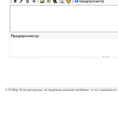
предпросмотр
Предпросмотр:
▼▲▼
© S3.Blog: Если критикуешь, не предлагая решения проблемы, то ты становишься 