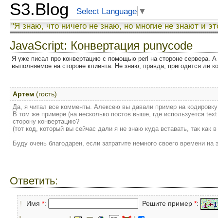
S3.Blog
Select Language
▼
"Я знаю, что ничего не знаю, но многие не знают и эт
JavaScript: Конвертация punycode
Я уже писал про конвертацию с помощью perl на стороне сервера. А 
выполняемое на стороне клиента. Не знаю, правда, пригодится ли ко
Артем
(гость)
Да, я читал все комменты. Алексею вы давали пример на кодировку в
В том же примере (на несколько постов выше, где используется text
сторону конвертацию?
(тот код, который вы сейчас дали я не знаю куда вставать, так как в
Буду очень благодарен, если затратите немного своего времени на э
Ответить:
Имя
*
:
Решите пример
*
: