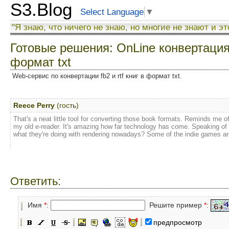
S3.Blog
Select Language
▼
"Я знаю, что ничего не знаю, но многие не знают и эт
Готовые решения: OnLine конвертация f
формат txt
Web-сервис по конвертации fb2 и rtf книг в формат txt.
Reece Perry
(гость)
That's a neat little tool for converting those book formats. Reminds me o
my old e-reader. It's amazing how far technology has come. Speaking o
what they're doing with rendering nowadays? Some of the indie games ar
Ответить:
Имя
*
:
Решите пример
*
:
предпросмотр