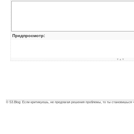
Предпросмотр:
▼▲▼
© S3.Blog: Если критикуешь, не предлагая решения проблемы, то ты становишься 