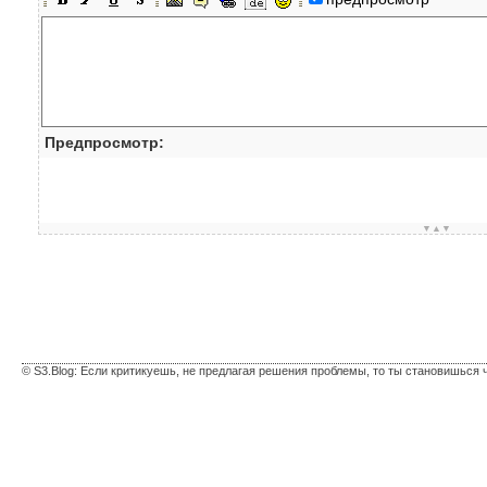
Предпросмотр:
▼▲▼
© S3.Blog: Если критикуешь, не предлагая решения проблемы, то ты становишься 