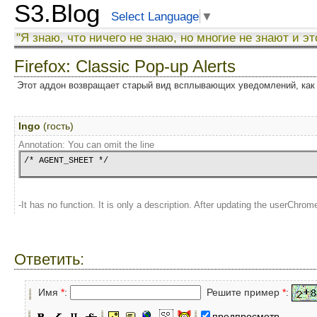
S3.Blog
Select Language
▼
"Я знаю, что ничего не знаю, но многие не знают и эт
Firefox: Classic Pop-up Alerts
Этот аддон возвращает старый вид всплывающих уведомлений, как в 
Ingo
(гость)
Annotation: You can omit the line
/* AGENT_SHEET */
-It has no function. It is only a description. After updating the userChrom
Ответить:
Имя
*
:
Решите пример
*
:
предпросмотр