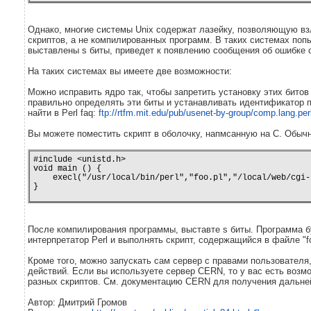
Однако, многие системы Unix содержат лазейку, позволяющую вз
скриптов, а не компилированных программ. В таких системах попыт
выставлены s биты, приведет к появлению сообщения об ошибке с
На таких системах вы имеете две возможности:
Можно исправить ядро так, чтобы запретить установку этих битов
правильно определять эти биты и устанавливать идентификатор
найти в Perl faq:
ftp://rtfm.mit.edu/pub/usenet-by-group/comp.lang.per
Вы можете поместить скрипт в оболочку, напмсанную на C. Обычн
#include <unistd.h>

void main () {

    execl("/usr/local/bin/perl","foo.pl","/local/web/cgi-
}
После компилирования программы, выставте s биты. Программа б
интерпретатор Perl и выполнять скрипт, содержащийся в файле "fo
Кроме того, можно запускать сам сервер с правами пользовател
действий. Если вы используете сервер CERN, то у вас есть возм
разных скриптов. См. документацию CERN для получения дальн
Автор: Дмитрий Громов