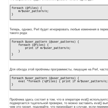
foreach (@files) {

    m/$user_pattern/o;

}
Теперь, однако, Perl будет игнорировать любые изменения в пере
такого рода:
foreach $user_pattern (@user_patterns) {

    foreach (@files) {

        print if m/$user_pattern/o;

    }

}
Для обхода этой проблемы программисты, пишущие на Perl, часто
foreach $user_pattern (@user_patterns) {

    eval "foreach (\@files) { print if m/$user_pattern/o; 
}
Проблема здесь состоит в том, что в операторе eval() используе
подвергается тщательной проверке, то можно заставить eval() вы
чем это грозит, подумайте, что произойдет в случае, если переме