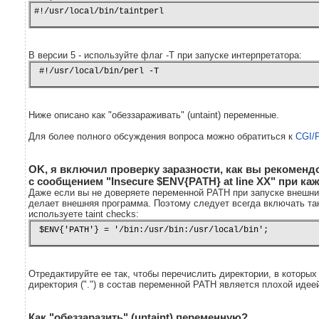
#!/usr/local/bin/taintperl
В версии 5 - используйте флаг -T при запуске интерпретатора:
 #!/usr/local/bin/perl -T
Ниже описано как "обеззараживать" (untaint) переменные.
Для более полного обсуждения вопроса можно обратиться к
CGI/P
OK, я включил проверку заразности, как вы рекоменд
с сообщением "Insecure $ENV{PATH} at line XX" при ка
Даже если вы не доверяете переменной PATH при запуске внешних
делает внешняя программа. Поэтому следует всегда включать так
используете taint checks:
 $ENV{'PATH'} = '/bin:/usr/bin:/usr/local/bin';
Отредактируйте ее так, чтобы перечислить директории, в которых
директория (".") в состав переменной PATH является плохой идее
Как "обеззаразить" (untaint) переменную?