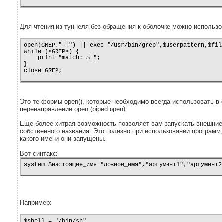
Для чтения из туннеля без обращения к оболочке можно использо
open(GREP,"-|") || exec "/usr/bin/grep",$userpattern,$file
while (<GREP>) {

    print "match: $_";

}

close GREP;
Это те формы open(), которые необходимо всегда использовать в 
перенаправление open (piped open).
Еще более хитрая возможность позволяет вам запускать внешние
собственного названия. Это полезно при использовании программ,
какого имени они запущены.
Вот синтакс:
system $настоящее_имя "ложное_имя","аргумент1","аргумент2
Например:
$shell = "/bin/sh"
