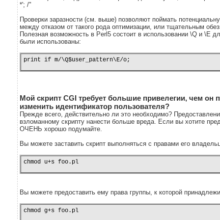
*'; /"
Проверки заразности (см. выше) позволяют поймать потенциальну
между отказом от такого рода оптимизации, или тщательным обе
Полезная возможность в Perl5 состоит в использовании \Q и \E д
были использованы:
print if m/\Q$user_pattern\E/o;
Мой скрипт CGI требует большие привелегии, чем он п
изменить идентификатор пользователя?
Прежде всего, действительно ли это необходимо? Предоставлени
взломанному скрипту нанести больше вреда. Если вы хотите предо
ОЧЕНЬ хорошо подумайте.
Вы можете заставить скрипт выполняться с правами его владельц
chmod u+s foo.pl
Вы можете предоставить ему права группы, к которой принадлежит
chmod g+s foo.pl