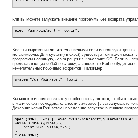
system "/usr/bin/sort < foo.in";
или вы можете запускать внешние программы без возврата управ
exec "/usr/bin/sort < foo.in";
Все эти выражения являются опасными если используют данные,
метасимволы. Для system() и exec() существует синтаксическая
программы напрямую, без обращения к оболочке ОС. Если вы пе
представляющие собой не строку, а список, то Perl не будет исп
нежелательных побочных эффектов. Например:
system "/usr/bin/sort","foo.in";
Вы можете использовать эту особенность для того, чтобы открыт
в магической последовательности символов |-, вы запускаете копию
Дочерняя копия Perl затем немедленно запускае внешнюю програм
open (SORT,"|-") || exec "/usr/bin/sort",$uservariable;

while $line (@lines) {

    print SORT $line,"\n";

}

close SORT;