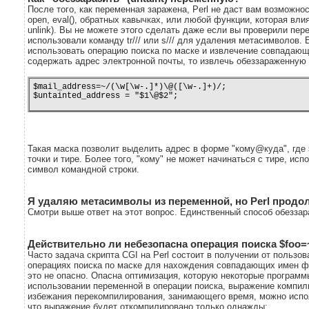
После того, как переменная заражена, Perl не даст вам возможност
open, eval(), обратных кавычках, или любой функции, которая вли
unlink). Вы не можете этого сделать даже если вы проверили п
использовали команду tr/// или s/// для удаления метасимволов.
использовать операцию поиска по маске и извлечение совпадающ
содержать адрес электронной почты, то извлечь обеззараженну
$mail_address=~/(\w[\w-.]*)\@([\w-.]+)/;

$untainted_address = "$1\@$2";
Такая маска позволит выделить адрес в форме "кому@куда", где 
точки и тире. Более того, "кому" не может начинаться с тире, и
символ командной строки.
Я удаляю метасимволы из переменной, но Perl продол
Смотри выше ответ на этот вопрос. Единственный способ обеззар
Действительно ли небезопасна операция поиска $foo=~/
Часто задача скрипта CGI на Perl состоит в получении от пользо
операциях поиска по маске для нахождения совпадающих имен фай
это не опасно. Опасна оптимизация, которую некоторые программ
использовании переменной в операции поиска, выражение компил
избежания перекомпилирования, занимающего время, можно исполь
что выражение будет откомпилировано только однажды: