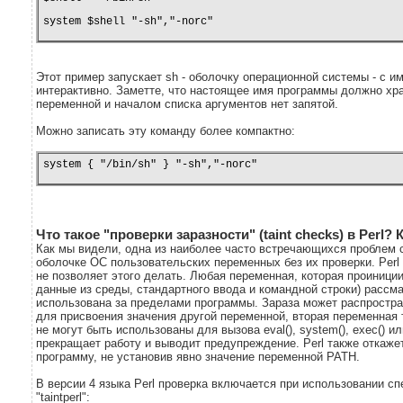
system $shell "-sh","-norc"
Этот пример запускает sh - оболочку операционной системы - с и
интерактивно. Заметте, что настоящее имя программы должно хр
переменной и началом списка аргументов нет запятой.
Можно записать эту команду более компактно:
system { "/bin/sh" } "-sh","-norc"
Что такое "проверки заразности" (taint checks) в Perl?
Как мы видели, одна из наиболее часто встречающихся проблем 
оболочке ОС пользовательских переменных без их проверки. Perl 
не позволяет этого делать. Любая переменная, которая проиниц
данные из среды, стандартного ввода и командной строки) рассма
использована за пределами программы. Зараза может распростр
для присвоения значения другой переменной, вторая переменная
не могут быть использованы для вызова eval(), system(), exec() ил
прекращает работу и выводит предупреждение. Perl также откаж
программу, не установив явно значение переменной PATH.
В версии 4 языка Perl проверка включается при использовании с
"taintperl":