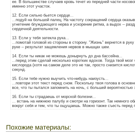
ее. В большинстве случаев кровь течет из передней части носово
именно этот участок.
12. Если сильно бьется сердце...
...подуй на большой палец. На частоту сокращений сердца оказ
угнетение блуждающего нерва и ускорение ритма, а выдох -- ра
сердечной деятельности.
13. Если у тебя затекла рука...
...помотай головой из стороны в сторону. "Жизнь" вернется в ру
руке -- результат защемления нервов в мышцах шеи.
14. Если ты никак не можешь донырнуть до дна бассейна...
...перед этим сделай несколько коротких вдохов. Тогда твой мозг
кислорода (хотя на самом деле это не так, просто снизится кисло
секунд.
15. Если тебе нужно выучить что-нибудь наизусть...
...повтори этот текст перед сном. Поскольку твоя голова в осно
все, что ты пытался запомнить на ночь, с большей вероятностью
16. Если ты страдаешь от морской болезни...
... встань на нижнюю палубу и смотри на горизонт. Так немного 
вокруг себя и тем, что ты ощущаешь. Можно также съесть перед
Похожие материалы: