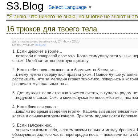
S3.Blog
Select Language
▼
"Я знаю, что ничего не знаю, но многие не знают и эт
16 трюков для твоего тела
Дата последнего изменения: 24 Июня 2010
Метки статьи:
Всякое
1. Если щекочет в горле...
...потереби и поцарапай свое ухо. Когда стимулируются ушные н
спазм. Он облегчит неприятную щекотку.
2. Если тебе плохо слышно, что бормочет собеседник...
...к нему нужно повернуться правым ухом. Правое лучше улавлив
расслышать, что за мелодия играет тихо-тихо, повернись к источ
различает музыкальные тона.
3. Для мужчин: если страшно хочется писать, а туалета рядом нет
...подумай о сексе. Секс и мочеиспускание несовместимы, поэтом
4. Если боишься укола...
...кашляй во время введения иголки. Кашель вызывает внезапны
клетке и спинномозговом канале. При этом подавляются болевые
5. Если заложен нос...
...упрись языком в небо, а затем нажми пальцем между бровями. 
образующая заднюю часть перегородки носа, -- пошевелится и об