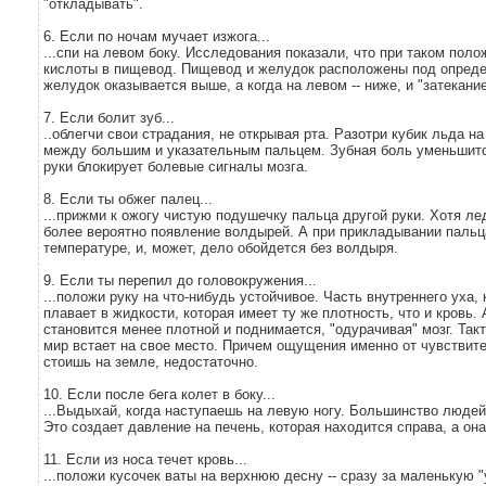
"откладывать".
6. Если по ночам мучает изжога...
...спи на левом боку. Исследования показали, что при таком пол
кислоты в пищевод. Пищевод и желудок расположены под определ
желудок оказывается выше, а когда на левом -- ниже, и "затекани
7. Если болит зуб...
..облегчи свои страдания, не открывая рта. Разотри кубик льда н
между большим и указательным пальцем. Зубная боль уменьшитс
руки блокирует болевые сигналы мозга.
8. Если ты обжег палец...
...прижми к ожогу чистую подушечку пальца другой руки. Хотя ле
более вероятно появление волдырей. А при прикладывании пальц
температуре, и, может, дело обойдется без волдыря.
9. Если ты перепил до головокружения...
...положи руку на что-нибудь устойчивое. Часть внутреннего уха, к
плавает в жидкости, которая имеет ту же плотность, что и кровь.
становится менее плотной и поднимается, "одурачивая" мозг. Та
мир встает на свое место. Причем ощущения именно от чувствител
стоишь на земле, недостаточно.
10. Если после бега колет в боку...
...Выдыхай, когда наступаешь на левую ногу. Большинство людей 
Это создает давление на печень, которая находится справа, а он
11. Если из носа течет кровь...
...положи кусочек ваты на верхнюю десну -- сразу за маленькую "