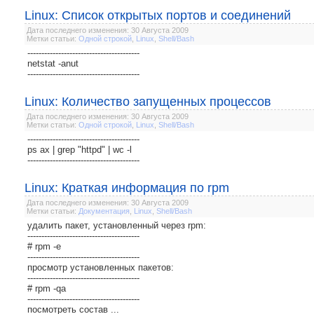
Linux: Список открытых портов и соединений
Дата последнего изменения: 30 Августа 2009
Метки статьи:
Одной строкой
,
Linux
,
Shell/Bash
----------------------------------------
netstat -anut
----------------------------------------
Linux: Количество запущенных процессов
Дата последнего изменения: 30 Августа 2009
Метки статьи:
Одной строкой
,
Linux
,
Shell/Bash
----------------------------------------
ps ax | grep "httpd" | wc -l
----------------------------------------
Linux: Краткая информация по rpm
Дата последнего изменения: 30 Августа 2009
Метки статьи:
Документация
,
Linux
,
Shell/Bash
удалить пакет, установленный через rpm:
----------------------------------------
# rpm -e
----------------------------------------
просмотр установленных пакетов:
----------------------------------------
# rpm -qa
----------------------------------------
посмотреть состав ...