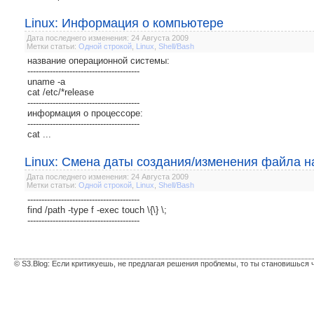
Linux: Информация о компьютере
Дата последнего изменения: 24 Августа 2009
Метки статьи:
Одной строкой
,
Linux
,
Shell/Bash
название операционной системы:
----------------------------------------
uname -a
cat /etc/*release
----------------------------------------
информация о процессоре:
----------------------------------------
cat ...
Linux: Смена даты создания/изменения файла н
Дата последнего изменения: 24 Августа 2009
Метки статьи:
Одной строкой
,
Linux
,
Shell/Bash
----------------------------------------
find /path -type f -exec touch \{\} \;
----------------------------------------
© S3.Blog: Если критикуешь, не предлагая решения проблемы, то ты становишься 