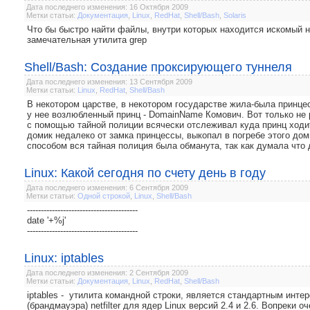
Дата последнего изменения: 16 Октября 2009
Метки статьи:
Документация
,
Linux
,
RedHat
,
Shell/Bash
,
Solaris
Что бы быстро найти файлы, внутри которых находится искомый на
замечательная утилита grep
Shell/Bash: Создание проксирующего туннеля
Дата последнего изменения: 13 Сентября 2009
Метки статьи:
Linux
,
RedHat
,
Shell/Bash
В некотором царстве, в некотором государстве жила-была принц
у нее возлюбленный принц - DomainName Комович. Вот только не 
с помощью тайной полиции всячески отслеживал куда принц ходит
домик недалеко от замка принцессы, выкопал в погребе этого до
способом вся тайная полиция была обманута, так как думала что д
Linux: Какой сегодня по счету день в году
Дата последнего изменения: 6 Сентября 2009
Метки статьи:
Одной строкой
,
Linux
,
Shell/Bash
----------------------------------------
date '+%j'
----------------------------------------
Linux: iptables
Дата последнего изменения: 2 Сентября 2009
Метки статьи:
Документация
,
Linux
,
RedHat
,
Shell/Bash
iptables - утилита командной строки, является стандартным инт
(брандмауэра) netfilter для ядер Linux версий 2.4 и 2.6. Вопреки 