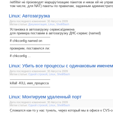
netfilter не производят маршрутизацию пакетов и никак ей не упра
том числе, для NAT) пакеты по правилам, заданным администратор
Linux: Автозагрузка
Дата последнего изменения: 30 Августа 2009
Метки статьи:
Документация
,
Linux
,
Shell/Bash
Установка в автозагрузку сервиса/демона
для примера поставим в автозагрузку ДНС-сервис (named)
----------------------------------------
# chkconfig named on
----------------------------------------
проверим, поставился ли:
----------------------------------------
# chkconfig ...
Linux: Убить все процессы с одинаковым именем
Дата последнего изменения: 30 Августа 2009
Метки статьи:
Одной строкой
,
Linux
,
Shell/Bash
----------------------------------------
killall -KILL имя_процесса
----------------------------------------
Linux: Монтируем удаленный порт
Дата последнего изменения: 30 Августа 2009
Метки статьи:
Одной строкой
,
Linux
,
Shell/Bash
Сломался как-то у нас тунель, через который мы в офисе к CVS-