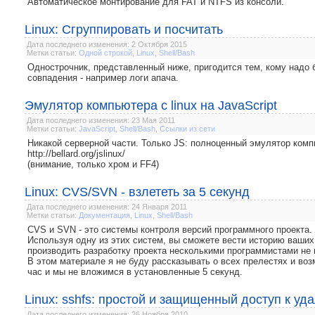
Автоматическое монтирование для FAT и NTFS из консоли.
Linux: Сгруппировать и посчитать
Дата последнего изменения: 2 Октября 2015
Метки статьи:
Одной строкой
,
Linux
,
Shell/Bash
Однострочник, представленный ниже, пригодится тем, кому надо б
совпадения - например логи апача.
Эмулятор компьютера с linux на JavaScript
Дата последнего изменения: 23 Мая 2011
Метки статьи:
JavaScript
,
Shell/Bash
,
Ссылки из сети
Никакой серверной части. Только JS: полноценный эмулятор комп
http://bellard.org/jslinux/
(внимание, только хром и FF4)
Linux: CVS/SVN - взлететь за 5 секунд
Дата последнего изменения: 24 Января 2011
Метки статьи:
Документация
,
Linux
,
Shell/Bash
CVS и SVN - это системы контроля версий программного проекта.
Используя одну из этих систем, вы сможете вести историю ваших
производить разработку проекта несколькими программистами не 
В этом материале я не буду рассказывать о всех прелестях и воз
час и мы не вложимся в установленные 5 секунд.
Linux: sshfs: простой и защищенный доступ к у
Дата последнего изменения: 26 Ноября 2010