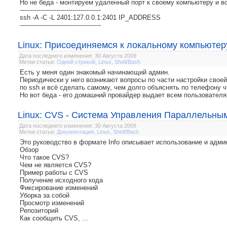
Но не беда - монтируем удаленный порт к своему компьютеру и в
----------------------------------------
ssh -A -C -L 2401:127.0.0.1:2401 IP_ADDRESS
----------------------------------------
Linux: Присоединяемся к локальному компьютер
Дата последнего изменения: 30 Августа 2009
Метки статьи:
Одной строкой
,
Linux
,
Shell/Bash
Есть у меня один знакомый начинающий админ.
Периодически у него возникают вопросы по части настройки своей
по ssh и всё сделать самому, чем долго объяснять по телефону чт
Но вот беда - его домашний провайдер выдает всем пользователям
Linux: CVS - Система Управления Параллельны
Дата последнего изменения: 30 Августа 2009
Метки статьи:
Документация
,
Linux
,
Shell/Bash
Это руководство в формате Info описывает использование и адми
Обзор
Что такое CVS?
Чем не является CVS?
Пример работы с CVS
Получение исходного кода
Фиксирование изменений
Уборка за собой
Просмотр изменений
Репозиторий
Как сообщить CVS, ...