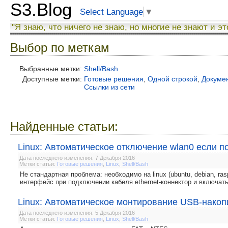
S3.Blog
Select Language
▼
"Я знаю, что ничего не знаю, но многие не знают и эт
Выбор по меткам
Выбранные метки:
Shell/Bash
Доступные метки:
Готовые решения
,
Одной строкой
,
Докуме
Ссылки из сети
Найденные статьи:
Linux: Автоматическое отключение wlan0 если п
Дата последнего изменения: 7 Декабря 2016
Метки статьи:
Готовые решения
,
Linux
,
Shell/Bash
Не стандартная проблема: необходимо на linux (ubuntu, debian, ras
интерфейс при подключении кабеля ethernet-коннектор и включать
Linux: Автоматическое монтирование USB-накоп
Дата последнего изменения: 5 Декабря 2016
Метки статьи:
Готовые решения
,
Linux
,
Shell/Bash