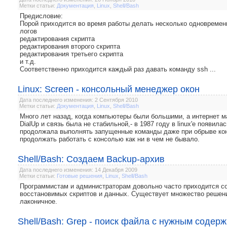
Метки статьи:
Документация
,
Linux
,
Shell/Bash
Предисловие:
Порой приходится во время работы делать несколько одновремен
логов
редактирования скрипта
редактирования второго скрипта
редактирования третьего скрипта
и т.д.
Соответственно приходится каждый раз давать команду ssh ...
Linux: Screen - консольный менеджер окон
Дата последнего изменения: 2 Сентября 2010
Метки статьи:
Документация
,
Linux
,
Shell/Bash
Много лет назад, когда компьютеры были большими, а интернет м
DialUp и связь была не стабильной,- в 1987 году в linux'е появил
продолжала выполнять запущенные команды даже при обрыве конн
продолжать работать с консолью как ни в чем не бывало.
Shell/Bash: Создаем Backup-архив
Дата последнего изменения: 14 Декабря 2009
Метки статьи:
Готовые решения
,
Linux
,
Shell/Bash
Программистам и администраторам довольно часто приходится со
восстановимых скриптов и данных. Существует множество решений
лаконичное.
Shell/Bash: Grep - поиск файла с нужным соде