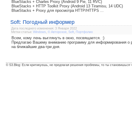
BlueStacks + Charles Proxy (Android 9 Pie, 11 RVC)
BlueStacks + HTTP Toolkit Proxy (Android 13 Tiramisu, 14 UDC)
BlueStacks + Proxy для просмотра HTTP/HTTPS ...
Soft: Погодный информер
Дата последнего изменения: 3 Января 2022
Метки статьи:
Windows
,
© Авторское
,
Soft
,
Портфолио
Всем, кому лень выглянуть в окно, посвящается. :)
Предлагаю Вашему вниманию программу для информирования о ре
на ближайшие два-три дня.
© S3.Blog: Если критикуешь, не предлагая решения проблемы, то ты становишься 