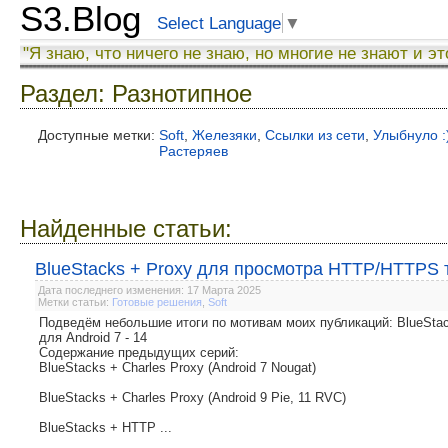
S3.Blog
Select Language
▼
"Я знаю, что ничего не знаю, но многие не знают и эт
Раздел: Разнотипное
Доступные метки:
Soft
,
Железяки
,
Ссылки из сети
,
Улыбнуло :
Растеряев
Найденные статьи:
BlueStacks + Proxy для просмотра HTTP/HTTPS тр
Дата последнего изменения: 17 Марта 2025
Метки статьи:
Готовые решения
,
Soft
Подведём небольшие итоги по мотивам моих публикаций: BlueSt
для Android 7 - 14
Содержание предыдущих серий:
BlueStacks + Charles Proxy (Android 7 Nougat)
BlueStacks + Charles Proxy (Android 9 Pie, 11 RVC)
BlueStacks + HTTP ...