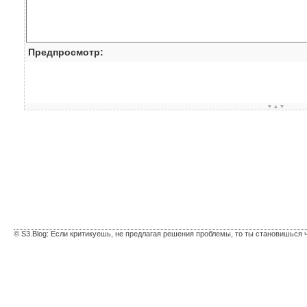
Предпросмотр:
▼▲▼
© S3.Blog: Если критикуешь, не предлагая решения проблемы, то ты становишься 