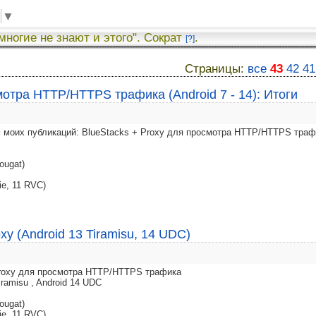
▼
 многие не знают и этого". Сократ
.
[?]
Страницы:
все
43
42
41
мотра HTTP/HTTPS трафика (Android 7 - 14): Итоги
 моих публикаций: BlueStacks + Proxy для просмотра HTTP/HTTPS траф
ougat)
ie, 11 RVC)
xy (Android 13 Tiramisu, 14 UDC)
 Proxy для просмотра HTTP/HTTPS трафика
iramisu , Android 14 UDC
ougat)
ie, 11 RVC)