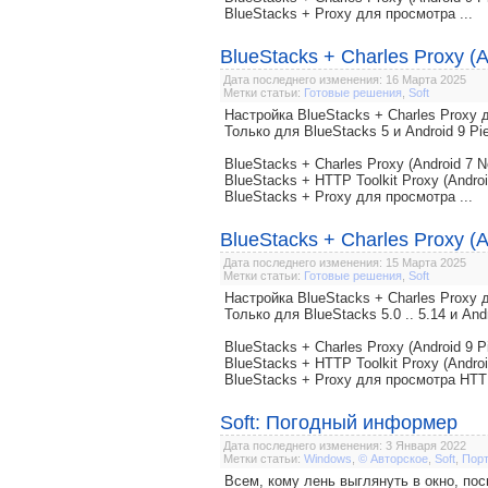
BlueStacks + Proxy для просмотра ...
BlueStacks + Charles Proxy (A
Дата последнего изменения: 16 Марта 2025
Метки статьи:
Готовые решения
,
Soft
Настройка BlueStacks + Charles Prox
Только для BlueStacks 5 и Android 9 Pi
BlueStacks + Charles Proxy (Android 7 N
BlueStacks + HTTP Toolkit Proxy (Androi
BlueStacks + Proxy для просмотра ...
BlueStacks + Charles Proxy (A
Дата последнего изменения: 15 Марта 2025
Метки статьи:
Готовые решения
,
Soft
Настройка BlueStacks + Charles Prox
Только для BlueStacks 5.0 .. 5.14 и And
BlueStacks + Charles Proxy (Android 9 P
BlueStacks + HTTP Toolkit Proxy (Androi
BlueStacks + Proxy для просмотра HTT
Soft: Погодный информер
Дата последнего изменения: 3 Января 2022
Метки статьи:
Windows
,
© Авторское
,
Soft
,
Пор
Всем, кому лень выглянуть в окно, пос