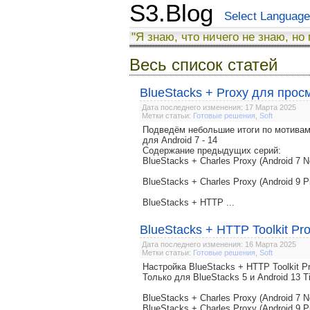
S3.Blog
Select Language
"Я знаю, что ничего не знаю, но
Весь список статей
BlueStacks + Proxy для прос
Дата последнего изменения: 17 Марта 2025
Метки статьи:
Готовые решения
,
Soft
Подведём небольшие итоги по мотивам
для Android 7 - 14
Содержание предыдущих серий:
BlueStacks + Charles Proxy (Android 7 N
BlueStacks + Charles Proxy (Android 9 P
BlueStacks + HTTP ...
BlueStacks + HTTP Toolkit Pro
Дата последнего изменения: 16 Марта 2025
Метки статьи:
Готовые решения
,
Soft
Настройка BlueStacks + HTTP Toolkit
Только для BlueStacks 5 и Android 13 T
BlueStacks + Charles Proxy (Android 7 N
BlueStacks + Charles Proxy (Android 9 P