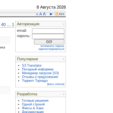
8 Августа 2026
A
►
A
A
Авторизация
-
40
...
1
email:
пароль:
вспомнить пароль
ика
зарегистрироваться
Популярное
-
S3.Translator
Погодный информер
Менеджер загрузок (S3)
Отзывы и предложения
Торрент Торнадо
[весь список]
Разработка
-
Готовые решения
Одной строкой
Фиксы & Хаки
Документация